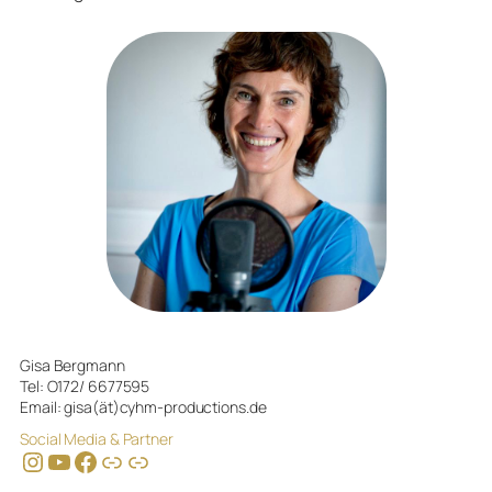
Gisa Bergmann
Tel: O172/ 6677595
Email: gisa(ät)cyhm-productions.de
Social Media & Partner
Instagram
YouTube
Facebook
Link
Link