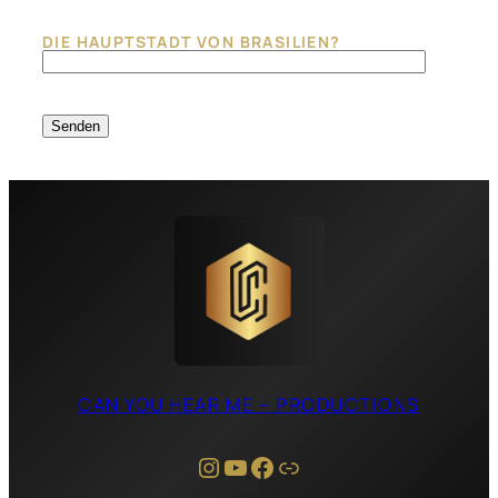
Bitte lasse dieses Feld leer.
DIE HAUPTSTADT VON BRASILIEN?
CAN YOU HEAR ME – PRODUCTIONS
Instagram
YouTube
Facebook
Link